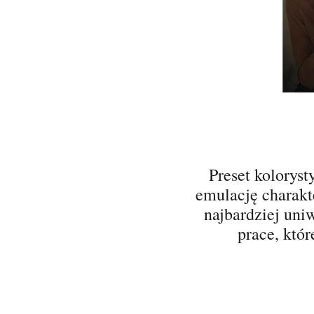
Preset koloryst
emulację charakte
najbardziej uni
prace, któ