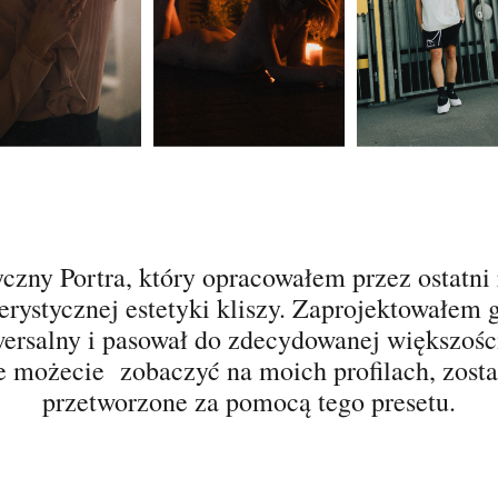
yczny Portra, który opracowałem przez ostatni
rystycznej estetyki kliszy. Zaprojektowałem g
wersalny i pasował do zdecydowanej większości
re możecie zobaczyć na moich profilach, zost
przetworzone za pomocą tego presetu.