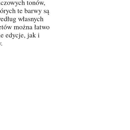
czowych tonów,
tórych te barwy są
według własnych
setów można łatwo
 edycje, jak i
.